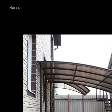
Verification: 1362cddae80c0976
Назад