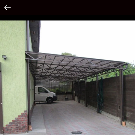
Verification: 1362cddae80c0976