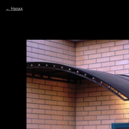
Verification: 1362cddae80c0976
Назад