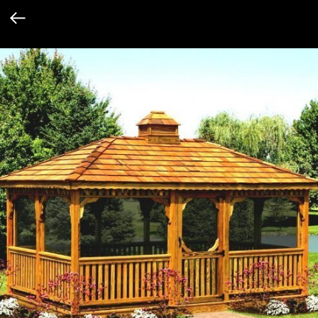
Verification: 1362cddae80c0976